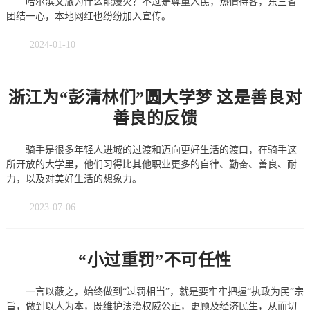
哈尔滨文旅为什么能爆火？不过是尊重人民，热情待客，东三省
团结一心，本地网红也纷纷加入宣传。
2024-01-10
浙江为“彭清林们”圆大学梦 这是善良对
善良的反馈
骑手是很多年轻人进城的过渡和迈向更好生活的渡口，在骑手这
所开放的大学里，他们习得比其他职业更多的自律、勤奋、善良、耐
力，以及对美好生活的想象力。
2023-07-06
“小过重罚”不可任性
一言以蔽之，始终做到“过罚相当”，就是要牢牢把握“执政为民”宗
旨，做到以人为本，既维护法治权威公正，更顾及经济民生，从而切