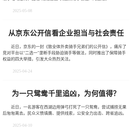
2025-05-08
从京东公开信看企业担当与社会责任
近日，京东的一封《致全体外卖骑手兄弟们的公开信》，痛斥了
竞对平台以“二选一”垄断手段胁迫骑手等做法，同时推出了保障骑手
权益的四大举措，引发大众热烈关注。
2025-04-24
为一只鸳鸯千里追凶，为何值得？
近日，一名游客在西湖边用弹弓打死了一只鸳鸯，尝试捕捞无果
后匆匆离去。民众义愤填膺、提供线索，公安全力出击、跨省追凶。
2025-04-10