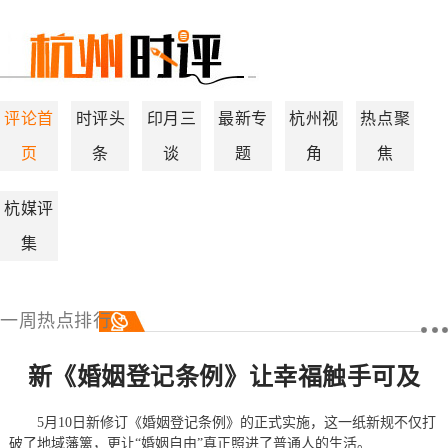
评论首
时评头
印月三
最新专
杭州视
热点聚
页
条
谈
题
角
焦
杭媒评
集
一周热点排行
新《婚姻登记条例》让幸福触手可及
5月10日新修订《婚姻登记条例》的正式实施，这一纸新规不仅打
破了地域藩篱，更让“婚姻自由”真正照进了普通人的生活。