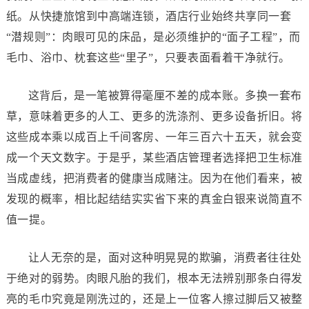
纸。从快捷旅馆到中高端连锁，酒店行业始终共享同一套
“潜规则”：肉眼可见的床品，是必须维护的“面子工程”，而
毛巾、浴巾、枕套这些“里子”，只要表面看着干净就行。
这背后，是一笔被算得毫厘不差的成本账。多换一套布
草，意味着更多的人工、更多的洗涤剂、更多设备折旧。将
这些成本乘以成百上千间客房、一年三百六十五天，就会变
成一个天文数字。于是乎，某些酒店管理者选择把卫生标准
当成虚线，把消费者的健康当成赌注。因为在他们看来，被
发现的概率，相比起结结实实省下来的真金白银来说简直不
值一提。
让人无奈的是，面对这种明晃晃的欺骗，消费者往往处
于绝对的弱势。肉眼凡胎的我们，根本无法辨别那条白得发
亮的毛巾究竟是刚洗过的，还是上一位客人擦过脚后又被整