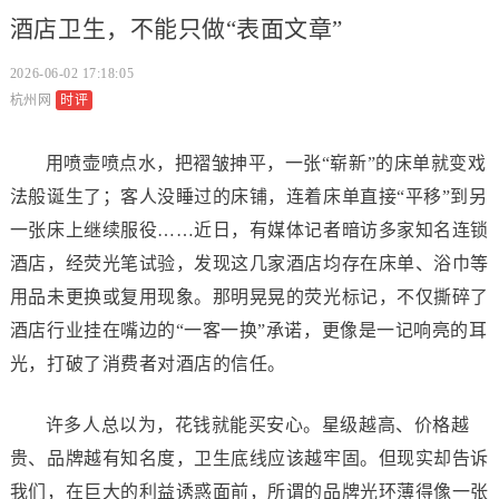
酒店卫生，不能只做“表面文章”
2026-06-02 17:18:05
杭州网
时评
用喷壶喷点水，把褶皱抻平，一张“崭新”的床单就变戏
法般诞生了；客人没睡过的床铺，连着床单直接“平移”到另
一张床上继续服役……近日，有媒体记者暗访多家知名连锁
酒店，经荧光笔试验，发现这几家酒店均存在床单、浴巾等
用品未更换或复用现象。那明晃晃的荧光标记，不仅撕碎了
酒店行业挂在嘴边的“一客一换”承诺，更像是一记响亮的耳
光，打破了消费者对酒店的信任。
许多人总以为，花钱就能买安心。星级越高、价格越
贵、品牌越有知名度，卫生底线应该越牢固。但现实却告诉
我们，在巨大的利益诱惑面前，所谓的品牌光环薄得像一张