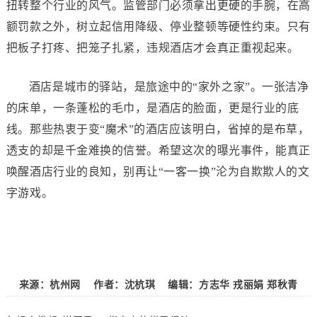
扭转整个行业的风气。监管部门必须拿出更硬的手腕，在高
额罚款之外，树立起信用降级、停业整顿等硬性约束。只有
把板子打疼、把笼子扎紧，违规酒店才会真正重视起来。
酒店是城市的驿站，是旅途中的“家外之家”。一张洁净
的床单，一条蓬松的毛巾，是酒店的脸面，更是行业的底
线。那些热衷于变“魔术”的酒店应该明白，省掉的是布草，
透支的却是千金难换的信誉。希望这次的曝光事件，能真正
唤醒酒店行业的良知，别再让“一客一换”沦为自欺欺人的文
字游戏。
来源：杭州网 作者：沈杭琪 编辑：方志华 戎丽娟 郑秋青