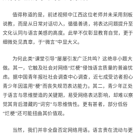
值得称道的是，前述视频中江西这位老师并未采用刻板
说教，而是从日常对话切入，循循善诱，将表达问题提升至
文化认同与语言美感的高度。此举不仅彰显教育自觉，更于
细微处见真章，于“微言”中显大义。
为何此类“课堂引导”屡屡引发广泛共鸣？这绝非小题大
做。其一，它触及社会对网络“烂梗”侵蚀语言质量的普遍忧
虑。据中国青年报社社会调查中心调查，近七成受访者担心
青少年因滥用“梗”而丧失规范表达能力。其二，青少年正处
于语言与思维塑造的关键期，易受网络表达影响，却难以察
觉其背后潜藏的“词穷”与思维惰性。更有甚者，部分低俗
“烂梗”还可能扭曲其价值观。
当然，我们并非全盘否定网络用语。语言贵在流动与更