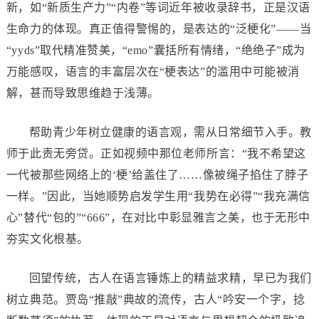
新，如“新质生产力”“内卷”等词近年被收录辞书，正是汉语
生命力的体现。真正值得警惕的，是表达的“泛梗化”——当
“yyds”取代精准赞美，“emo”囊括所有情绪，“绝绝子”成为
万能感叹，语言的丰富层次在“梗表达”的滥用中可能被消
解，甚而导致思维趋于浅薄。
帮助青少年树立健康的语言观，需从日常细节入手。教
师于此责无旁贷。正如视频中那位老师所言：“我不希望这
一代被那些网络上的‘梗’给盖住了……像被绳子掐住了脖子
一样。”因此，当她顺势启发学生用“我势在必得”“我充满信
心”替代“包的”“666”，在对比中彰显雅言之美，也于无形中
夯实文化根基。
回望传统，古人在语言锤炼上的精益求精，早已为我们
树立典范。贾岛“推敲”典故的流传，古人“吟安一个字，捻