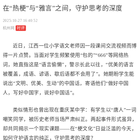
在“热梗”与“雅言”之间，守护思考的深度
2025-10-27 16:40:52
杭州网
时评
近日，江西一位小学语文老师因一段课间交流视频而博
得一片点赞。当面对学生频繁使用“包的”“666”等网络热
词，她直指这是“语言偷懒”，警示长此以往，“优美的语言
被覆盖，成语、谚语、歇后语都不会用了”。她期盼学生能
说出“文明、优美、生动”的中国话，寄语他们“做好中国
人，写好中国字，说好中国话”。
类似情形也曾出现在重庆某中学：有学生以“唐人”一词
嘲笑同学，被历史老师当场严肃纠正。两起事件形式虽异，
却共同揭示一个现实课题——在“梗文化”日益泛滥的今天，
如何守护语言的纯正，守护思考的深度？